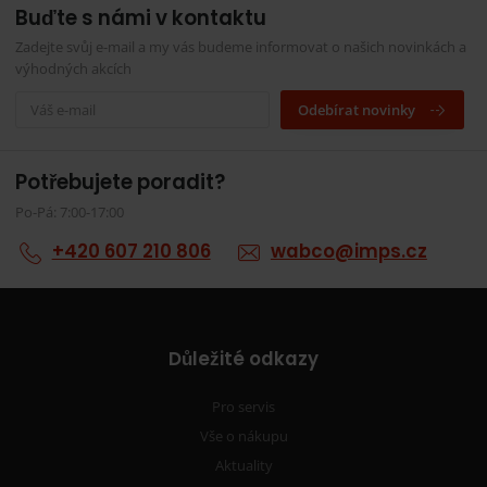
Buďte s námi v kontaktu
Zadejte svůj e-mail a my vás budeme informovat o našich novinkách a
výhodných akcích
Odebírat novinky
Potřebujete poradit?
Po-Pá: 7:00-17:00
+420 607 210 806
wabco@imps.cz
Důležité odkazy
Pro servis
Vše o nákupu
Aktuality