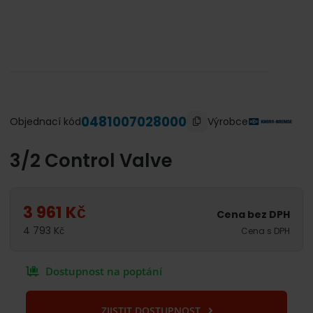
0481007028000
Výrobce
Objednací kód
3/2 Control Valve
3 961
Kč
Cena bez DPH
4 793
Kč
Cena s DPH
Dostupnost na poptání
ZJISTIT DOSTUPNOST