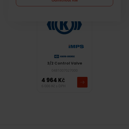
poptání
3/2 Control Valve
0481007027000
4 964
Kč
6 006
Kč
s DPH