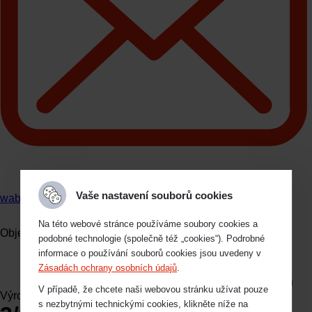
Vaše nastavení souborů cookies
wabco@imps.cz
Na této webové stránce používáme soubory cookies a
Objednací kód
I26755
podobné technologie (společně též „cookies“). Podrobné
informace o používání souborů cookies jsou uvedeny v
Zásadách ochrany osobních údajů
.
V případě, že chcete naši webovou stránku užívat pouze
Výrobce
s nezbytnými technickými cookies, klikněte níže na