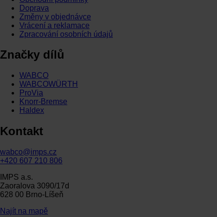
Doprava
Změny v objednávce
Vrácení a reklamace
Zpracování osobních údajů
Značky dílů
WABCO
WABCOWÜRTH
ProVia
Knorr-Bremse
Haldex
Kontakt
wabco@imps.cz
+420 607 210 806
IMPS a.s.
Zaoralova 3090/17d
628 00 Brno-Líšeň
Najít na mapě