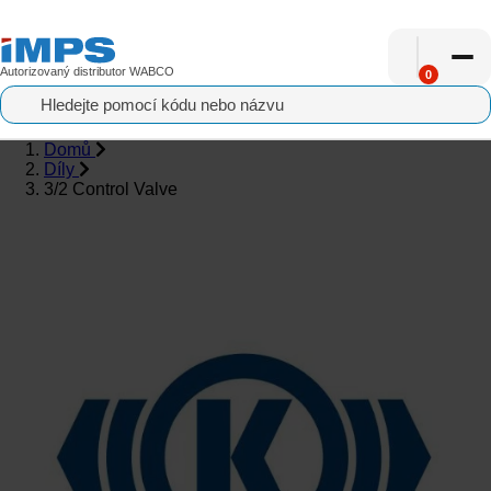
Autorizovaný distributor WABCO
0
Domů
Díly
Náhradní díly
3/2 Control Valve
Pro servis
Vše o nákupu
Aktuality
O nás
Kontakt