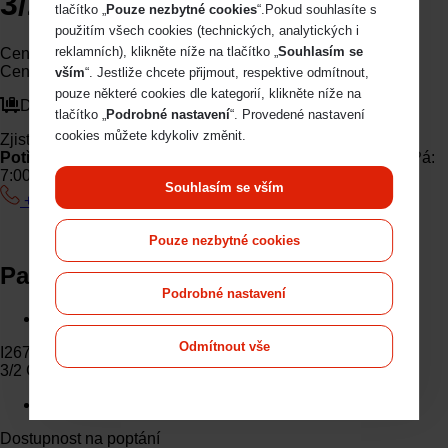
3/2 Control Valve
tlačítko „
Pouze nezbytné cookies
“.Pokud souhlasíte s
použitím všech cookies (technických, analytických i
reklamních), klikněte níže na tlačítko „
Souhlasím se
Cena bez DPH
2 924
Kč
Cena s DPH
3 538
Kč
vším
“. Jestliže chcete přijmout, respektive odmítnout,
pouze některé cookies dle kategorií, klikněte níže na
Dostupnost na poptání
tlačítko „
Podrobné nastavení
“. Provedené nastavení
cookies můžete kdykoliv změnit.
Zjistit dostupnost
Potřebujete pomoc s výběrem? Obraťte se na nás.
Po-Pá:
7:00-17:00
Souhlasím se vším
+420 607 210 806
wabco@imps.cz
Pouze nezbytné cookies
Parametry a specifikace
Podrobné nastavení
O produktu
Odmítnout vše
I26755
3/2 Control Valve
O produktu
Dostupnost na poptání