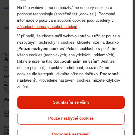
Na této webové stránce používáme soubory cookies a
wabco@imps.cz
podobné technologie (společně též „cookies“). Podrobné
informace o používání souborů cookies jsou uvedeny v
Zásadách ochrany osobních údajů
.
Objednací kód
K127188N00
V případě, že chcete naši webovou stránku užívat pouze s
nezbytnými technickými cookies, klikněte níže na tlačítko
„
Pouze nezbytné cookies
“.Pokud souhlasíte s použitím
všech cookies (technických, analytických i reklamních),
Výrobce
Adaptor Cable
klikněte níže na tlačítko „
Souhlasím se vším
“. Jestliže
chcete přijmout, respektive odmítnout, pouze některé
Cena bez DPH
4 267
Kč
Cena s DPH
5 163
Kč
cookies dle kategorií, klikněte níže na tlačítko „
Podrobné
Dostupnost na poptání
nastavení
“. Provedené nastavení cookies můžete kdykoliv
Zjistit dostupnost
Potřebujete pomoc s výběrem? Obraťte se na nás.
Po-Pá: 7:00-17:00
změnit.
+420 607 210 806
wabco@imps.cz
Parametry a specifikace
Souhlasím se vším
O produktu
K127188N00
Adaptor Cable
Pouze nezbytné cookies
O produktu
Dostupnost na poptání
4 267
Kč
5 163
Kč
s DPH
Podrobné nastavení
Zjistit dostupnost