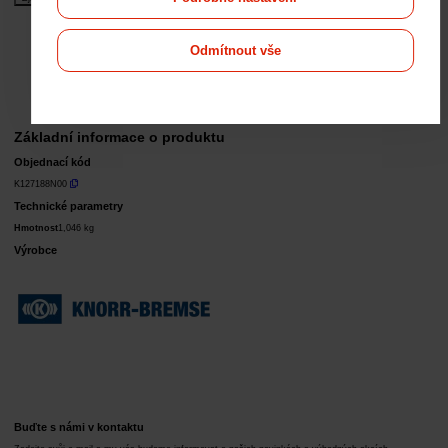
Odmítnout vše
Základní informace o produktu
Objednací kód
K127188N00
Technické parametry
Hmotnost
1,046 kg
Výrobce
Buďte s námi v kontaktu