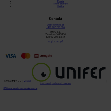
ProVia
Knorr-Bremse
Haldex
Kontakt
wabco@imps.cz
+420 607 210 806
IMPS a.s.
Zaoralova 3090/17d
628 00 Brno-Líšeň
Najít na mapě
©2026 IMPS a.s. |
Vyrobil
|
Nastavení preferencí cookies
Přihlaste se do partnerské sekce