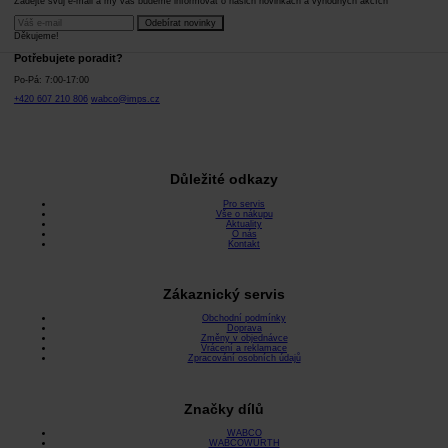
Zadejte svůj e-mail a my vás budeme informovat o našich novinkách a výhodných akcích
Odebírat novinky
Děkujeme!
Potřebujete poradit?
Po-Pá: 7:00-17:00
+420 607 210 806
wabco@imps.cz
Důležité odkazy
Pro servis
Vše o nákupu
Aktuality
O nás
Kontakt
Zákaznický servis
Obchodní podmínky
Doprava
Změny v objednávce
Vrácení a reklamace
Zpracování osobních údajů
Značky dílů
WABCO
WABCOWÜRTH