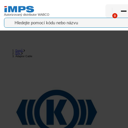
Autorizovaný distributor WABCO
0
Náhradní díly
Pro servis
Domů
Díly
Adaptor Cable
Vše o nákupu
Aktuality
O nás
Kontakt
€