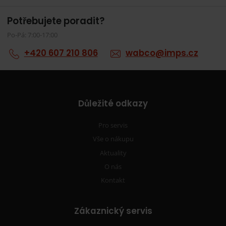
Potřebujete poradit?
Po-Pá: 7:00-17:00
+420 607 210 806
wabco@imps.cz
Důležité odkazy
Pro servis
Vše o nákupu
Aktuality
O nás
Kontakt
Zákaznický servis