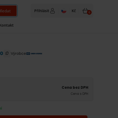
Hledat
Přihlásit
Kč
0
978
Kč
Kontakt
Zjistit dostupnost
Dostupnost na poptání
1 183
Kč
s DPH
50
Výrobce
Cena bez DPH
Cena s DPH
ní