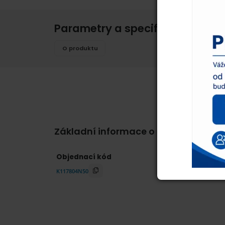
Parametry a specifikace
O produktu
Základní informace o produktu
Objednací kód
K117804N50