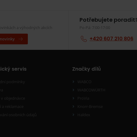
Potřebujete poradit
novinkách a výhodných akcích
Po-Pá: 7:00-17:00
+420 607 210 806
 novinky
ický servis
Značky dílů
dní podmínky
WABCO
va
WABCOWÜRTH
v objednávce
ProVia
í a reklamace
Knorr-Bremse
vání osobních údajů
Haldex