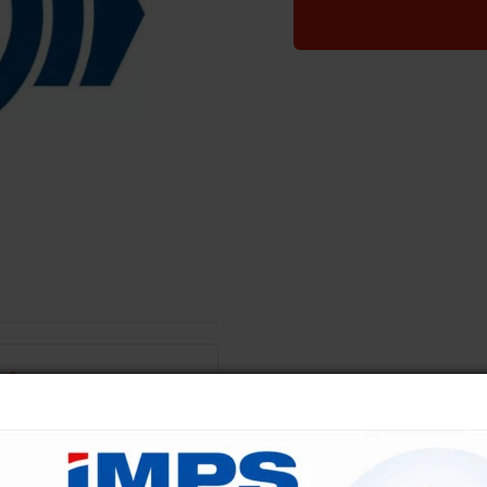
+420 607 210 806
wabco@imps.cz