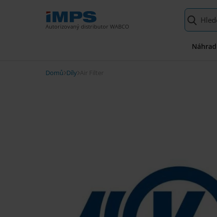
Autorizovaný distributor WABCO
K117804N50
Náhradn
O produktu
Air Filter
Domů
Díly
Air Filter