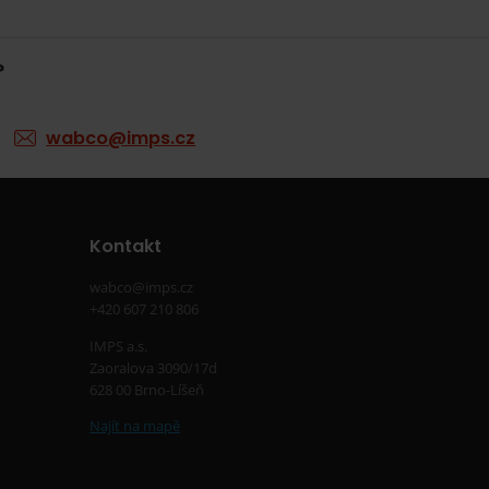
?
wabco@imps.cz
Kontakt
wabco@imps.cz
+420 607 210 806
IMPS a.s.
Zaoralova 3090/17d
628 00 Brno-Líšeň
Najít na mapě