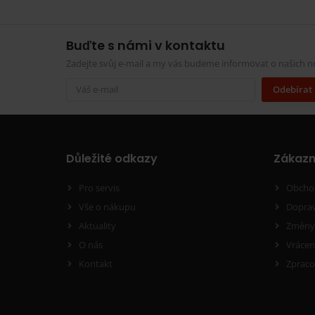
Buďte s námi v kontaktu
Zadejte svůj e-mail a my vás budeme informovat o našich 
Odebírat
Důležité odkazy
Zákazn
Pro servis
Obcho
Vše o nákupu
Dopra
Aktuality
Změny 
O nás
Vrácen
Kontakt
Zpraco