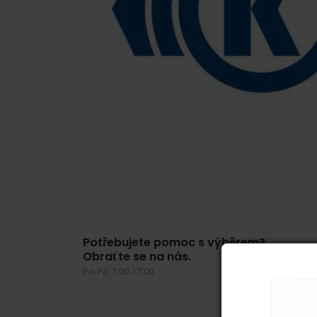
Potřebujete pomoc s výběrem?
Obraťte se na nás.
Po-Pá: 7:00-17:00