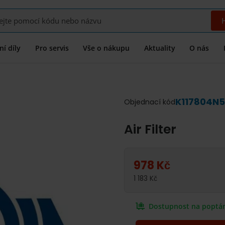
í díly
Pro servis
Vše o nákupu
Aktuality
O nás
K117804N
Objednací kód
Air Filter
978
Kč
1 183
Kč
Dostupnost na poptá