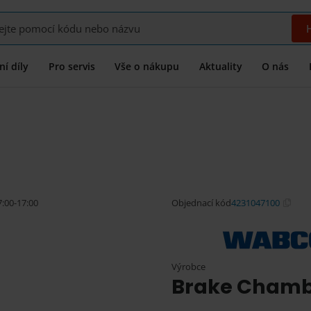
í díly
Pro servis
Vše o nákupu
Aktuality
O nás
7:00-17:00
Objednací kód
4231047100
Výrobce
Brake Chambe