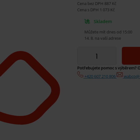
Cena bez DPH
887
Kč
Cena s DPH
1 073
Kč
Skladem
Můžete mít dnes od 15:00
14. 8. na vaší adrese
Potřebujete pomoc s výběrem? O
+420 607 210 806
wabco@i