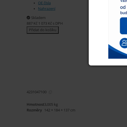
OE čísla
Nahrazení
Skladem
887
Kč
1 073
Kč
s DPH
Přidat do košíku
4231047100
Hmotnost
3,005 kg
Rozměry
142 × 184 × 137 cm