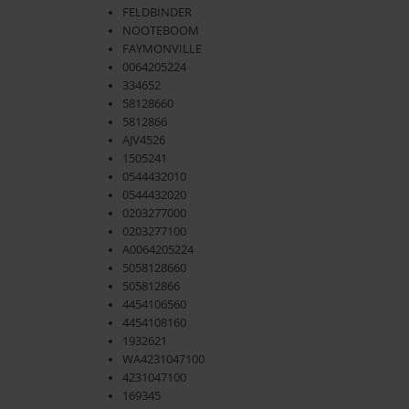
FELDBINDER
NOOTEBOOM
FAYMONVILLE
0064205224
334652
58128660
5812866
AJV4526
1505241
0544432010
0544432020
0203277000
0203277100
A0064205224
5058128660
505812866
4454106560
4454108160
1932621
WA4231047100
4231047100
169345