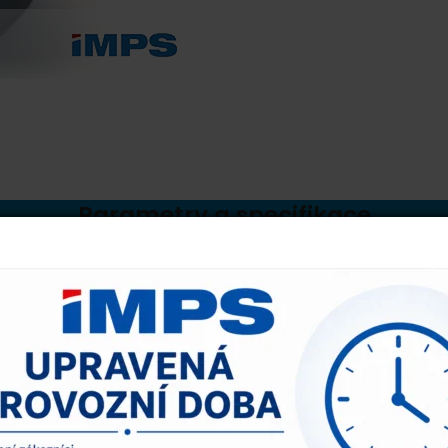
Parametry a specifikace
O produktu
OE čísla
Nahrazení