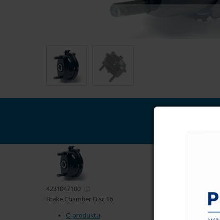
4231047100
Brake Chamber Disc 16
O produktu