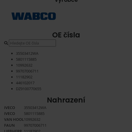
OE čísla
35503412WA
5801115885
10992632
99707006711
11182902
446102017
DZ9100770655
Nahrazení
IVECO
35503412WA
IVECO
5801115885
VAN HOOL
10992632
FAUN
99707006711
LIEBHERR
11182902