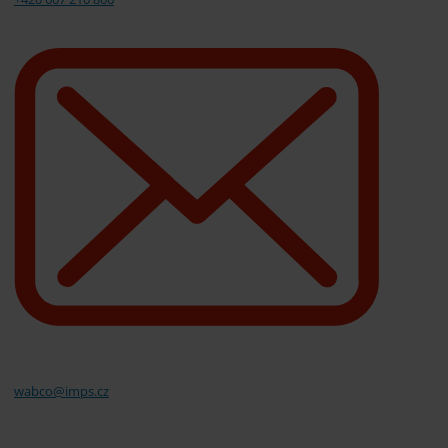
wabco@imps.cz