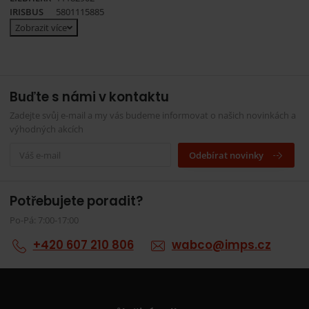
IRISBUS
5801115885
Zobrazit více
Buďte s námi v kontaktu
Zadejte svůj e-mail a my vás budeme informovat o našich novinkách a
výhodných akcích
Odebírat novinky
Potřebujete poradit?
Po-Pá: 7:00-17:00
+420 607 210 806
wabco@imps.cz