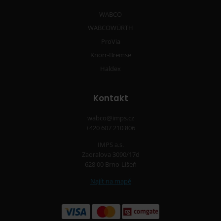
WABCO
WABCOWÜRTH
ProVia
Knorr-Bremse
Haldex
Kontakt
wabco@imps.cz
+420 607 210 806
IMPS a.s.
Zaoralova 3090/17d
628 00 Brno-Líšeň
Najít na mapě