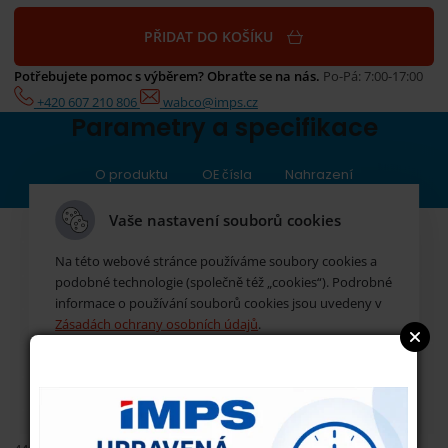
PŘIDAT DO KOŠÍKU
Potřebujete pomoc s výběrem? Obraťte se na nás.
Po-Pá: 7:00-17:00
+420 607 210 806
wabco@imps.cz
Parametry a specifikace
O produktu
OE čísla
Nahrazení
Vaše nastavení souborů cookies
Na této webové stránce používáme soubory cookies a
podobné technologie (společně též „cookies“). Podrobné
informace o používání souborů cookies jsou uvedeny v
Zásadách ochrany osobních údajů
.
V případě, že chcete naši webovou stránku užívat pouze
s nezbytnými technickými cookies, klikněte níže na
tlačítko „
Pouze nezbytné cookies
“.Pokud souhlasíte s
použitím všech cookies (technických, analytických i
reklamních), klikněte níže na tlačítko „
Souhlasím se