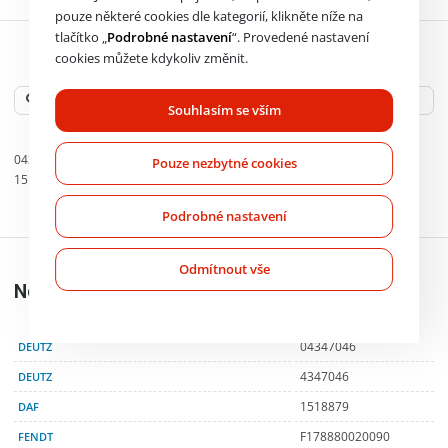
pouze některé cookies dle kategorií, klikněte níže na
tlačítko „
Podrobné nastavení
“. Provedené nastavení
cookies můžete kdykoliv změnit.
OE čísla
Souhlasím se vším
04347046
4347046
Pouze nezbytné cookies
1518879
F178880020090
Podrobné nastavení
Odmítnout vše
Nahrazení
DEUTZ
04347046
DEUTZ
4347046
DAF
1518879
FENDT
F178880020090