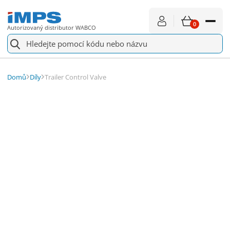
0
Autorizovaný distributor WABCO
4700150960
Trailer Control Valve
Náhradní díly
Domů
Díly
Trailer Control Valve
Pro servis
Vše o nákupu
Aktuality
O nás
Kontakt
€