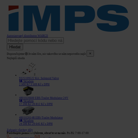
Autorizovaný distributor WABCO
Hledat
×
Doporučujeme
Je nám líto, nic takového se nám nepovedlo najít
Nejlepší shoda
9325109522
Kit: Solenoid Valve
Skladem
2 900
Kč
3 509
Kč
s DPH
4801020600
EBS-Trailer Modulator 24V
Skladem
17 200
Kč
20 812
Kč
s DPH
480102014R
EBS-Trailer Modulator
Skladem
24 500
Kč
29 645
Kč
s DPH
Zobrazit všechny díly
Potřebujete pomoc s výběrem, obraťte se na nás.
Po-Pá: 7:00-17:00