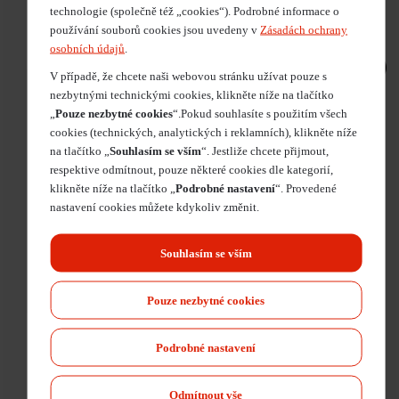
1 785
Kč
technologie (společně též „cookies“). Podrobné informace o
2 160
Kč
s DPH
používání souborů cookies jsou uvedeny v
Zásadách ochrany
osobních údajů
.
V případě, že chcete naši webovou stránku užívat pouze s
nezbytnými technickými cookies, klikněte níže na tlačítko
„
Pouze nezbytné cookies
“.Pokud souhlasíte s použitím všech
cookies (technických, analytických i reklamních), klikněte níže
na tlačítko „
Souhlasím se vším
“. Jestliže chcete přijmout,
respektive odmítnout, pouze některé cookies dle kategorií,
klikněte níže na tlačítko „
Podrobné nastavení
“. Provedené
nastavení cookies můžete kdykoliv změnit.
Souhlasím se vším
Pouze nezbytné cookies
Podrobné nastavení
3/2 Control Valve
0481007031000
Odmítnout vše
Dostupnost na poptání