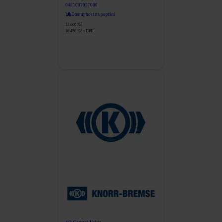
0481007037000
Dostupnost na poptání
13 600
Kč
16 456
Kč
s DPH