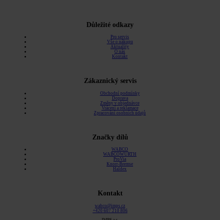
Důležité odkazy
Pro servis
Vše o nákupu
Aktuality
O nás
Kontakt
Zákaznický servis
Obchodní podmínky
Doprava
Změny v objednávce
Vrácení a reklamace
Zpracování osobních údajů
Značky dílů
WABCO
WABCOWÜRTH
ProVia
Knorr-Bremse
Haldex
Kontakt
wabco@imps.cz
+420 607 210 806