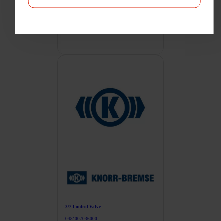
1 471
Kč
1 780
Kč
s DPH
3/2 Control Valve
0481007036000