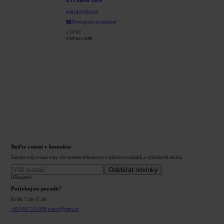
4/3 Control Valve
0481007039100
Dostupnost na poptání
3 247
Kč
3 929
Kč
s DPH
Buďte s námi v kontaktu
Zadejte svůj e-mail a my vás budeme informovat o našich novinkách a výhodných akcích
Odebírat novinky
Děkujeme!
Potřebujete poradit?
Po-Pá: 7:00-17:00
+420 607 210 806
wabco@imps.cz