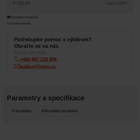
3 332
Kč
Cena s DPH
Dostupnost na poptání
Zjistit dostupnost
Potřebujete pomoc s výběrem?
Obraťte se na nás.
Po-Pá: 7:00-17:00
+420 607 210 806
wabco@imps.cz
Parametry a specifikace
O produktu
Alternativy produktu