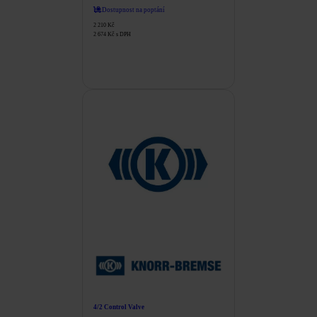
Dostupnost na poptání
2 210
Kč
2 674
Kč
s DPH
4/2 Control Valve