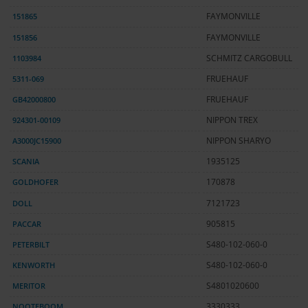
151865
FAYMONVILLE
151856
FAYMONVILLE
1103984
SCHMITZ CARGOBULL
5311-069
FRUEHAUF
GB42000800
FRUEHAUF
924301-00109
NIPPON TREX
A3000JC15900
NIPPON SHARYO
SCANIA
1935125
GOLDHOFER
170878
DOLL
7121723
PACCAR
905815
PETERBILT
S480-102-060-0
KENWORTH
S480-102-060-0
MERITOR
S4801020600
NOOTEBOOM
3330333