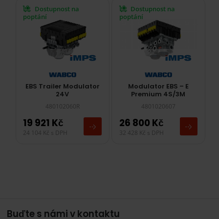
Dostupnost na
Dostupnost na
poptání
poptání
Modulator EBS – E
EBS Trailer Modulator
Premium 4S/3M
24V
4801020607
480102060R
19 921
Kč
26 800
Kč
24 104
Kč
s DPH
32 428
Kč
s DPH
Buďte s námi v kontaktu