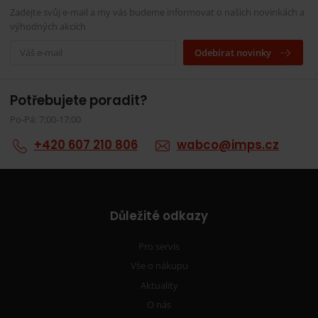
Zadejte svůj e-mail a my vás budeme informovat o našich novinkách a
výhodných akcích
Odebírat novinky
Potřebujete poradit?
Po-Pá: 7:00-17:00
+420 607 210 806
wabco@imps.cz
Důležité odkazy
Pro servis
Vše o nákupu
Aktuality
O nás