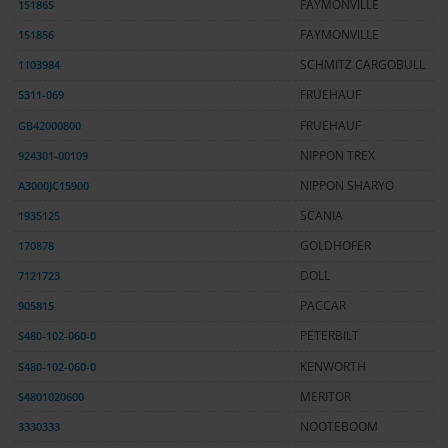
151865
FAYMONVILLE
151856
FAYMONVILLE
1103984
SCHMITZ CARGOBULL
5311-069
FRUEHAUF
GB42000800
FRUEHAUF
924301-00109
NIPPON TREX
A3000JC15900
NIPPON SHARYO
1935125
SCANIA
170878
GOLDHOFER
7121723
DOLL
905815
PACCAR
S480-102-060-0
PETERBILT
S480-102-060-0
KENWORTH
S4801020600
MERITOR
3330333
NOOTEBOOM