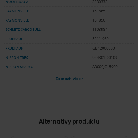
NOOTEBOOM
3330333
FAYMONVILLE
151865
FAYMONVILLE
151856
SCHMITZ CARGOBULL
1103984
FRUEHAUF
5311-069
FRUEHAUF
GB42000800
NIPPON TREX
924301-00109
NIPPON SHARYO
A3000JC15900
Zobrazit více
Alternativy produktu