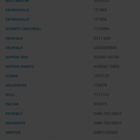
NOOTEBOOM
3330333
FAYMONVILLE
151865
FAYMONVILLE
151856
SCHMITZ CARGOBULL
1103984
FRUEHAUF
5311-069
FRUEHAUF
GB42000800
NIPPON TREX
924301-00109
NIPPON SHARYO
A3000JC15900
SCANIA
1935125
GOLDHOFER
170878
DOLL
7121723
PACCAR
905815
PETERBILT
S480-102-060-0
KENWORTH
S480-102-060-0
MERITOR
S4801020600