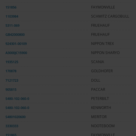
151856
FAYMONVILLE
1103984
SCHMITZ CARGOBULL
5311-069
FRUEHAUF
GB42000800
FRUEHAUF
924301-00109
NIPPON TREX
A3000JC15900
NIPPON SHARYO
1935125
SCANIA
170878
GOLDHOFER
7121723
DOLL
905815
PACCAR
S480-102-060-0
PETERBILT
S480-102-060-0
KENWORTH
S4801020600
MERITOR
3330333
NOOTEBOOM
151865
FAYMONVILLE