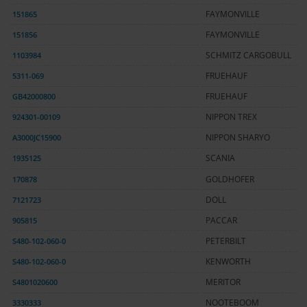
151865
FAYMONVILLE
151856
FAYMONVILLE
1103984
SCHMITZ CARGOBULL
5311-069
FRUEHAUF
GB42000800
FRUEHAUF
924301-00109
NIPPON TREX
A3000JC15900
NIPPON SHARYO
1935125
SCANIA
170878
GOLDHOFER
7121723
DOLL
905815
PACCAR
S480-102-060-0
PETERBILT
S480-102-060-0
KENWORTH
S4801020600
MERITOR
3330333
NOOTEBOOM