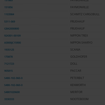
151865
FAYMONVILLE
151856
FAYMONVILLE
1103984
SCHMITZ CARGOBULL
5311-069
FRUEHAUF
GB42000800
FRUEHAUF
924301-00109
NIPPON TREX
A3000JC15900
NIPPON SHARYO
1935125
SCANIA
170878
GOLDHOFER
7121723
DOLL
905815
PACCAR
S480-102-060-0
PETERBILT
S480-102-060-0
KENWORTH
S4801020600
MERITOR
3330333
NOOTEBOOM