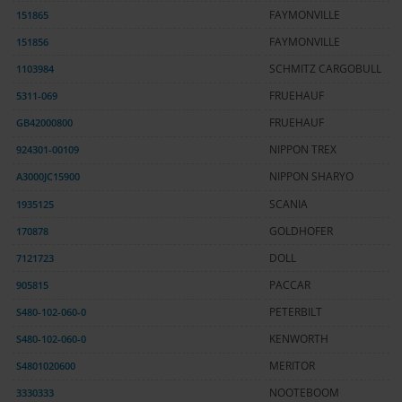
151865
FAYMONVILLE
151856
FAYMONVILLE
1103984
SCHMITZ CARGOBULL
5311-069
FRUEHAUF
GB42000800
FRUEHAUF
924301-00109
NIPPON TREX
A3000JC15900
NIPPON SHARYO
1935125
SCANIA
170878
GOLDHOFER
7121723
DOLL
905815
PACCAR
S480-102-060-0
PETERBILT
S480-102-060-0
KENWORTH
S4801020600
MERITOR
3330333
NOOTEBOOM