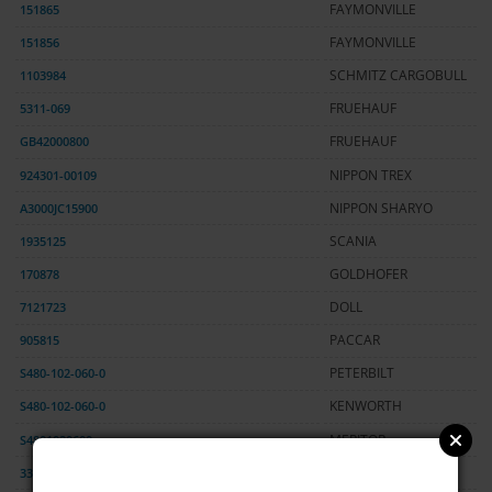
151865
FAYMONVILLE
151856
FAYMONVILLE
1103984
SCHMITZ CARGOBULL
5311-069
FRUEHAUF
GB42000800
FRUEHAUF
924301-00109
NIPPON TREX
A3000JC15900
NIPPON SHARYO
1935125
SCANIA
170878
GOLDHOFER
7121723
DOLL
905815
PACCAR
S480-102-060-0
PETERBILT
S480-102-060-0
KENWORTH
S4801020600
MERITOR
3330333
NOOTEBOOM