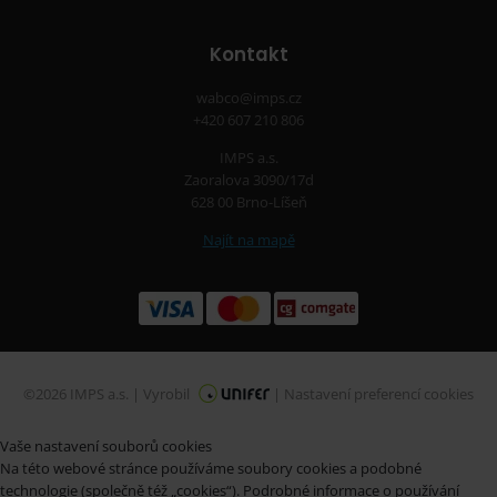
Kontakt
wabco@imps.cz
+420 607 210 806
IMPS a.s.
Zaoralova 3090/17d
628 00 Brno-Líšeň
Najít na mapě
©2026 IMPS a.s. |
Vyrobil
|
Nastavení preferencí cookies
Vaše nastavení souborů cookies
Na této webové stránce používáme soubory cookies a podobné
technologie (společně též „cookies“). Podrobné informace o používání