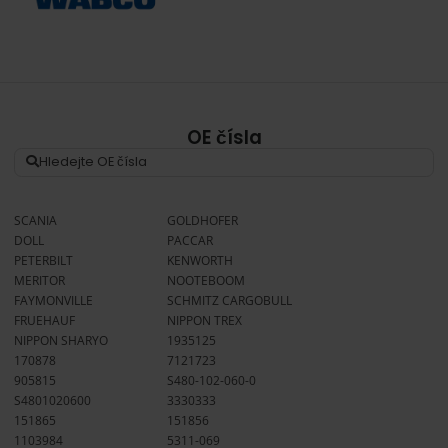
OE čísla
SCANIA
GOLDHOFER
DOLL
PACCAR
PETERBILT
KENWORTH
MERITOR
NOOTEBOOM
FAYMONVILLE
SCHMITZ CARGOBULL
FRUEHAUF
NIPPON TREX
NIPPON SHARYO
1935125
170878
7121723
905815
S480-102-060-0
S4801020600
3330333
151865
151856
1103984
5311-069