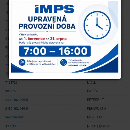
151865
FAYMONVILLE
151856
FAYMONVILLE
1103984
SCHMITZ CARGOBULL
5311-069
FRUEHAUF
GB42000800
FRUEHAUF
924301-00109
NIPPON TREX
A3000JC15900
NIPPON SHARYO
1935125
SCANIA
170878
GOLDHOFER
7121723
DOLL
905815
PACCAR
S480-102-060-0
PETERBILT
S480-102-060-0
KENWORTH
S4801020600
MERITOR
3330333
NOOTEBOOM