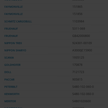
FAYMONVILLE
151865
FAYMONVILLE
151856
SCHMITZ CARGOBULL
1103984
FRUEHAUF
5311-069
FRUEHAUF
GB42000800
NIPPON TREX
924301-00109
NIPPON SHARYO
A3000JC15900
SCANIA
1935125
GOLDHOFER
170878
DOLL
7121723
PACCAR
905815
PETERBILT
S480-102-060-0
KENWORTH
S480-102-060-0
MERITOR
S4801020600