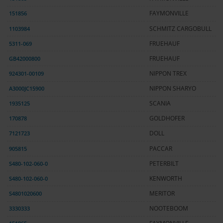
151856
FAYMONVILLE
1103984
SCHMITZ CARGOBULL
5311-069
FRUEHAUF
GB42000800
FRUEHAUF
924301-00109
NIPPON TREX
A3000JC15900
NIPPON SHARYO
1935125
SCANIA
170878
GOLDHOFER
7121723
DOLL
905815
PACCAR
S480-102-060-0
PETERBILT
S480-102-060-0
KENWORTH
S4801020600
MERITOR
3330333
NOOTEBOOM