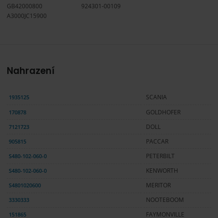
GB42000800
924301-00109
A3000JC15900
Nahrazení
1935125
SCANIA
170878
GOLDHOFER
7121723
DOLL
905815
PACCAR
S480-102-060-0
PETERBILT
S480-102-060-0
KENWORTH
S4801020600
MERITOR
3330333
NOOTEBOOM
151865
FAYMONVILLE