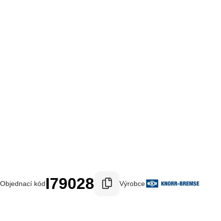
€
I79028
Objednací kód
Výrobce