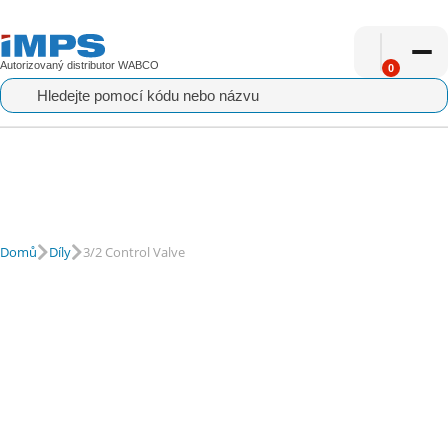
Autorizovaný distributor WABCO
0
I79028
Náhradní díly
3/2 Control Valve
Pro servis
Domů
Díly
3/2 Control Valve
Vše o nákupu
Aktuality
O nás
Kontakt