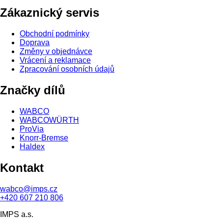
Zákaznický servis
Obchodní podmínky
Doprava
Změny v objednávce
Vrácení a reklamace
Zpracování osobních údajů
Značky dílů
WABCO
WABCOWÜRTH
ProVia
Knorr-Bremse
Haldex
Kontakt
wabco@imps.cz
+420 607 210 806
IMPS a.s.