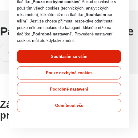
tlačítko „
Pouze nezbytné cookies
“.Pokud souhlasíte s
použitím všech cookies (technických, analytických i
reklamních), klikněte níže na tlačítko „
Souhlasím se
vším
“. Jestliže chcete přijmout, respektive odmítnout,
Parametry a specifikace
pouze některé cookies dle kategorií, klikněte níže na
tlačítko „
Podrobné nastavení
“. Provedené nastavení
cookies můžete kdykoliv změnit.
O produktu
Souhlasím se vším
Pouze nezbytné cookies
Podrobné nastavení
Základní informace o
Odmítnout vše
produktu