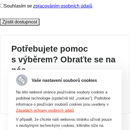
Souhlasím se
zpracováním osobních údajů
Ponechte
toto
Zjistit dostupnost
pole
prázdné.
Potřebujete pomoc
s výběrem? Obraťte se na
nás.
Po-Pá: 7:00-17:00
Vaše nastavení souborů cookies
+420 607 210 806
Na této webové stránce používáme soubory cookies a
wabco@imps.cz
podobné technologie (společně též „cookies“). Podrobné
informace o používání souborů cookies jsou uvedeny v
Zásadách ochrany osobních údajů
.
V případě, že chcete naši webovou stránku užívat pouze
s nezbytnými technickými cookies, klikněte níže na