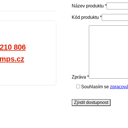
Název produktu *
Kód produktu *
 210 806
mps.cz
Zpráva *
Souhlasím se
zpracová
Ponechte
toto
Zjistit dostupnost
pole
prázdné.