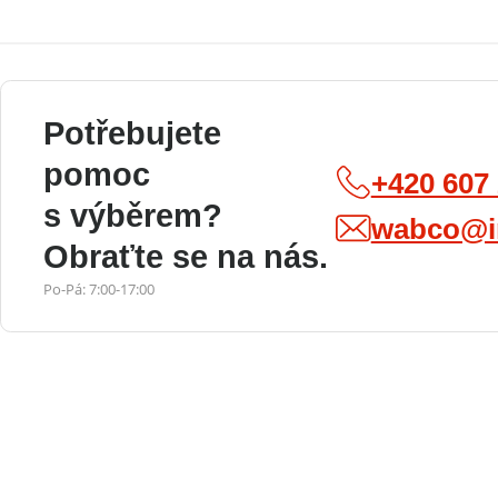
Potřebujete
pomoc
+420 607
s výběrem?
wabco@i
Obraťte se na nás.
Po-Pá: 7:00-17:00