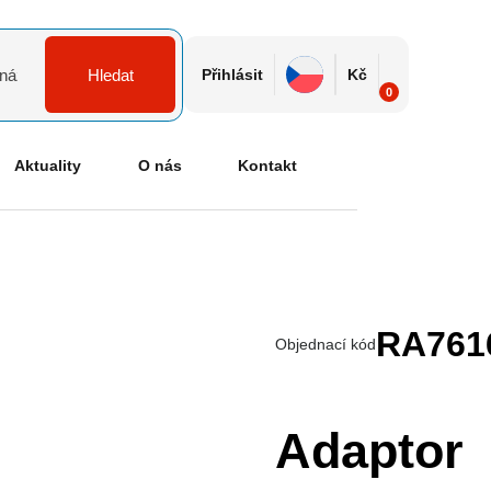
Hledat
Přihlásit
Kč
0
Dostupnost n
Aktuality
O nás
Kontakt
RA761
Objednací kód
Adaptor