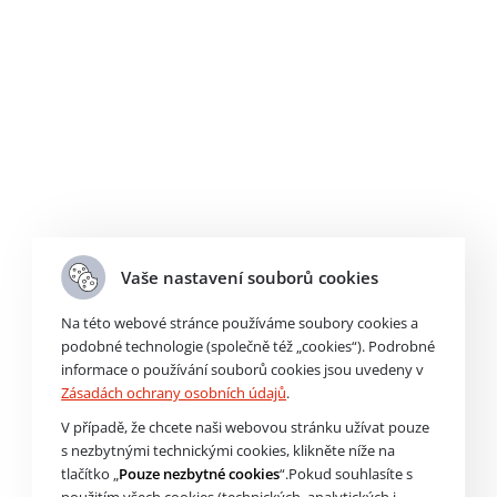
wabco@imps.cz
Vaše nastavení souborů cookies
Objednací kód
K002174N00
Na této webové stránce používáme soubory cookies a
podobné technologie (společně též „cookies“). Podrobné
informace o používání souborů cookies jsou uvedeny v
Zásadách ochrany osobních údajů
.
Výrobce
V případě, že chcete naši webovou stránku užívat pouze
Air Dryer
s nezbytnými technickými cookies, klikněte níže na
tlačítko „
Pouze nezbytné cookies
“.Pokud souhlasíte s
použitím všech cookies (technických, analytických i