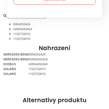
OE čísla
0004292424
A0004292424
1102732010
1102733010
Nahrazení
MERCEDES-BENZ
0004292424
MERCEDES-BENZ
A0004292424
EVOBUS
A0004292424
SOLARIS
1102732010
SOLARIS
1102733010
Alternativy produktu