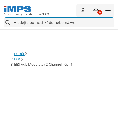
0
Autorizovaný distributor WABCO
Náhradní díly
Pro servis
Domů
Díly
Vše o nákupu
EBS Axle Modulator 2-Channel - Gen1
Aktuality
O nás
Kontakt
€