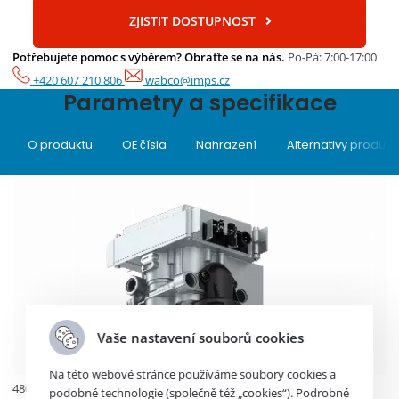
ZJISTIT DOSTUPNOST
Potřebujete pomoc s výběrem? Obraťte se na nás.
Po-Pá: 7:00-17:00
+420 607 210 806
wabco@imps.cz
Parametry a specifikace
O produktu
OE čísla
Nahrazení
Alternativy produkt
Vaše nastavení souborů cookies
Na této webové stránce používáme soubory cookies a
4801030610
podobné technologie (společně též „cookies“). Podrobné