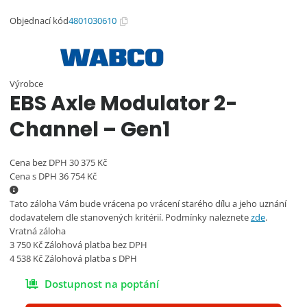
Objednací kód
4801030610
Výrobce
EBS Axle Modulator 2-
Channel – Gen1
Cena bez DPH
30 375
Kč
Cena s DPH
36 754
Kč
Tato záloha Vám bude vrácena po vrácení starého dílu a jeho uznání
dodavatelem dle stanovených kritérií. Podmínky naleznete
zde
.
Vratná záloha
3 750
Kč
Zálohová platba bez DPH
4 538
Kč
Zálohová platba s DPH
Dostupnost na poptání