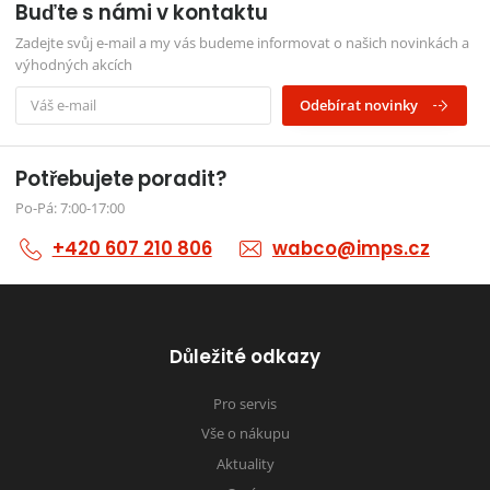
Buďte s námi v kontaktu
Zadejte svůj e-mail a my vás budeme informovat o našich novinkách a
výhodných akcích
Odebírat novinky
Potřebujete poradit?
Po-Pá: 7:00-17:00
+420 607 210 806
wabco@imps.cz
Důležité odkazy
Pro servis
Vše o nákupu
Aktuality