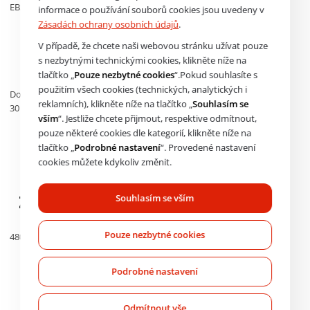
EBS Axle Modulator 2-Channel - Gen1
informace o používání souborů cookies jsou uvedeny v
Zásadách ochrany osobních údajů
.
O produktu
OE čísla
V případě, že chcete naši webovou stránku užívat pouze
Nahrazení
s nezbytnými technickými cookies, klikněte níže na
Alternativy produktu
tlačítko „
Pouze nezbytné cookies
“.Pokud souhlasíte s
použitím všech cookies (technických, analytických i
Dostupnost na poptání
reklamních), klikněte níže na tlačítko „
Souhlasím se
30 375
Kč
36 754
Kč
s DPH
vším
“. Jestliže chcete přijmout, respektive odmítnout,
pouze některé cookies dle kategorií, klikněte níže na
tlačítko „
Podrobné nastavení
“. Provedené nastavení
cookies můžete kdykoliv změnit.
Základní informace o produktu
Souhlasím se vším
Objednací kód
Pouze nezbytné cookies
4801030610
Výrobce
Podrobné nastavení
Odmítnout vše