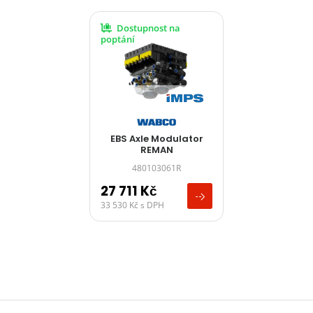
Dostupnost na
poptání
EBS Axle Modulator
REMAN
480103061R
27 711
Kč
33 530
Kč
s DPH