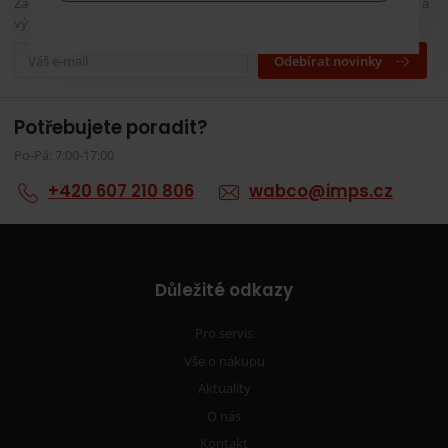
Zadejte svůj e-mail a my vás budeme informovat o našich novinkách a
výhodných akcích
Odebírat novinky
Potřebujete poradit?
Po-Pá: 7:00-17:00
+420 607 210 806
wabco@imps.cz
Důležité odkazy
Pro servis
Vše o nákupu
Aktuality
O nás
Kontakt