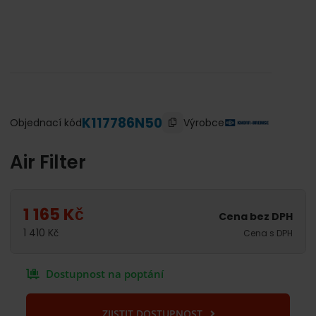
K117786N50
Výrobce
Objednací kód
Air Filter
1 165
Kč
Cena bez DPH
1 410
Kč
Cena s DPH
Dostupnost na poptání
ZJISTIT DOSTUPNOST